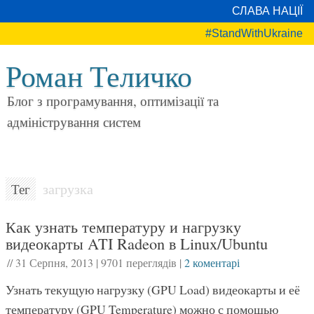
СЛАВА НАЦІЇ
#StandWithUkraine
Роман Теличко
Блог з програмування, оптимізації та
адміністрування систем
загрузка
Тег
Как узнать температуру и нагрузку
видеокарты ATI Radeon в Linux/Ubuntu
//
31 Серпня, 2013
|
9701 переглядів
|
2 коментарі
Узнать текущую нагрузку (GPU Load) видеокарты и её
температуру (GPU Temperature) можно с помощью