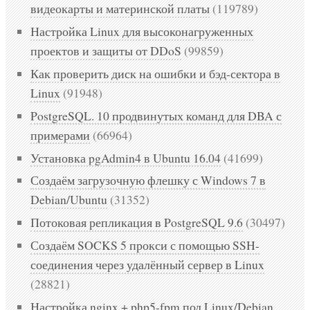
видеокарты и материнской платы
(119789)
Настройка Linux для высоконагруженных
проектов и защиты от DDoS
(99859)
Как проверить диск на ошибки и бэд-сектора в
Linux
(91948)
PostgreSQL. 10 продвинутых команд для DBA с
примерами
(66964)
Установка pgAdmin4 в Ubuntu 16.04
(41699)
Создаём загрузочную флешку с Windows 7 в
Debian/Ubuntu
(31352)
Потоковая репликация в PostgreSQL 9.6
(30497)
Создаём SOCKS 5 прокси с помощью SSH-
соединения через удалённый сервер в Linux
(28821)
Настройка nginx + php5-fpm под Linux/Debian