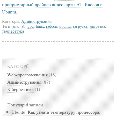
проприетарный драйвер видеокарты ATI Radeon в
Ubuntu
.
Категорія:
Адміністрування
Теги:
amd
,
ati
,
gpu
,
linux
,
radeon
,
ubuntu
,
загрузка
,
нагрузка
,
температура
КАТЕГОРІЇ
Web-програмування
(18)
Адміністрування
(87)
Кібербезпека
(1)
Популярні записи
Ubuntu: Как узнать температуру процессора,