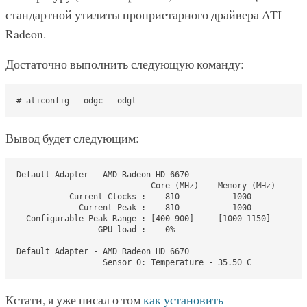
стандартной утилиты проприетарного драйвера ATI
Radeon.
Достаточно выполнить следующую команду:
# aticonfig --odgc --odgt
Вывод будет следующим:
Default Adapter - AMD Radeon HD 6670

                            Core (MHz)    Memory (MHz)

           Current Clocks :    810           1000

             Current Peak :    810           1000

  Configurable Peak Range : [400-900]     [1000-1150]

                 GPU load :    0%

Default Adapter - AMD Radeon HD 6670

                  Sensor 0: Temperature - 35.50 C
Кстати, я уже писал о том
как установить