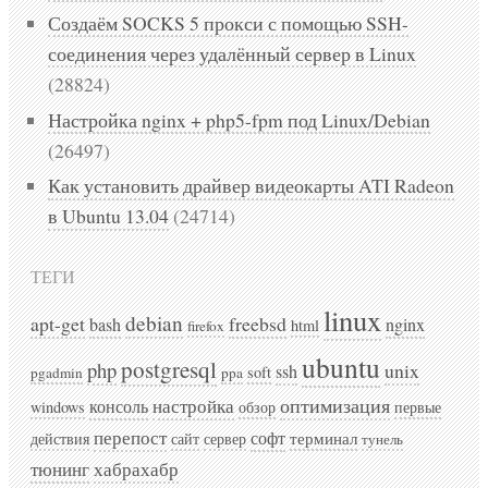
Создаём SOCKS 5 прокси с помощью SSH-
соединения через удалённый сервер в Linux
(28824)
Настройка nginx + php5-fpm под Linux/Debian
(26497)
Как установить драйвер видеокарты ATI Radeon
в Ubuntu 13.04
(24714)
ТЕГИ
linux
debian
apt-get
freebsd
bash
nginx
html
firefox
ubuntu
postgresql
php
unix
ssh
soft
pgadmin
ppa
оптимизация
консоль
настройка
windows
обзор
первые
перепост
софт
терминал
действия
сайт
сервер
тунель
хабрахабр
тюнинг