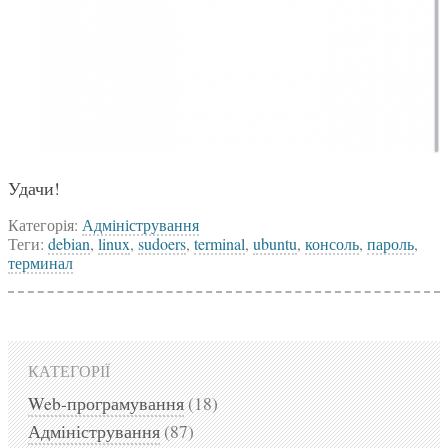
Удачи!
Категорія:
Адміністрування
Теги:
debian
,
linux
,
sudoers
,
terminal
,
ubuntu
,
консоль
,
пароль
,
терминал
КАТЕГОРІЇ
Web-програмування
(18)
Адміністрування
(87)