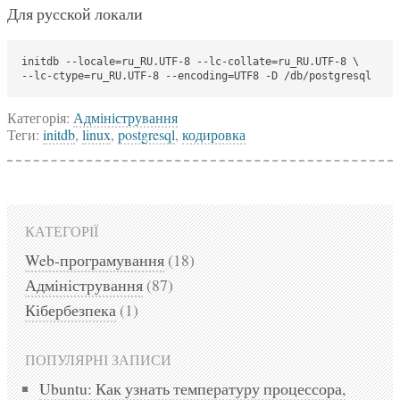
Для русской локали
initdb --locale=ru_RU.UTF-8 --lc-collate=ru_RU.UTF-8 \

--lc-ctype=ru_RU.UTF-8 --encoding=UTF8 -D /db/postgresql
Категорія:
Адміністрування
Теги:
initdb
,
linux
,
postgresql
,
кодировка
КАТЕГОРІЇ
Web-програмування
(18)
Адміністрування
(87)
Кібербезпека
(1)
ПОПУЛЯРНІ ЗАПИСИ
Ubuntu: Как узнать температуру процессора,