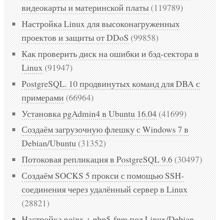
видеокарты и материнской платы
(119789)
Настройка Linux для высоконагруженных
проектов и защиты от DDoS
(99858)
Как проверить диск на ошибки и бэд-сектора в
Linux
(91947)
PostgreSQL. 10 продвинутых команд для DBA с
примерами
(66964)
Установка pgAdmin4 в Ubuntu 16.04
(41699)
Создаём загрузочную флешку с Windows 7 в
Debian/Ubuntu
(31352)
Потоковая репликация в PostgreSQL 9.6
(30497)
Создаём SOCKS 5 прокси с помощью SSH-
соединения через удалённый сервер в Linux
(28821)
Настройка nginx + php5-fpm под Linux/Debian