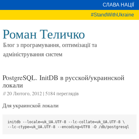
СЛАВА НАЦІЇ
#StandWithUkraine
Роман Теличко
Блог з програмування, оптимізації та
адміністрування систем
PostgreSQL. InitDB в русской/украинской
локали
//
20 Лютого, 2012
|
5184 переглядів
Для украинской локали
initdb --locale=uk_UA.UTF-8 --lc-collate=uk_UA.UTF-8 \

--lc-ctype=uk_UA.UTF-8 --encoding=UTF8 -D /db/postgresql