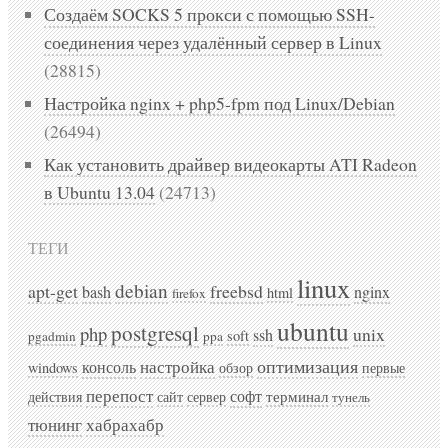
Создаём SOCKS 5 прокси с помощью SSH-
соединения через удалённый сервер в Linux
(28815)
Настройка nginx + php5-fpm под Linux/Debian
(26494)
Как установить драйвер видеокарты ATI Radeon
в Ubuntu 13.04
(24713)
ТЕГИ
linux
debian
apt-get
freebsd
bash
nginx
html
firefox
ubuntu
postgresql
php
unix
ssh
soft
pgadmin
ppa
оптимизация
консоль
настройка
windows
обзор
первые
перепост
софт
терминал
действия
сайт
сервер
тунель
хабрахабр
тюнинг