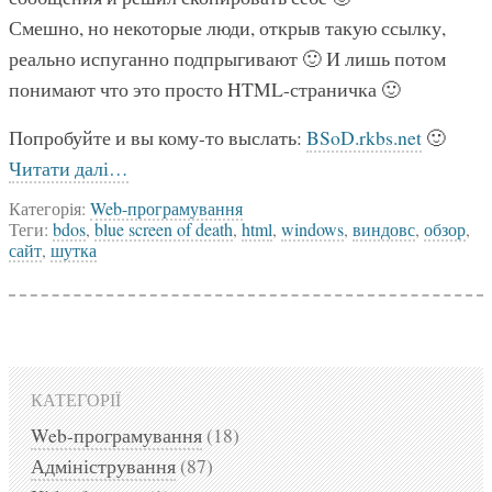
Смешно, но некоторые люди, открыв такую ссылку,
реально испуганно подпрыгивают 🙂 И лишь потом
понимают что это просто HTML-страничка 🙂
Попробуйте и вы кому-то выслать:
BSoD.rkbs.net
🙂
Читати далі…
Категорія:
Web-програмування
Теги:
bdos
,
blue screen of death
,
html
,
windows
,
виндовс
,
обзор
,
сайт
,
шутка
КАТЕГОРІЇ
Web-програмування
(18)
Адміністрування
(87)