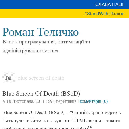
СЛАВА НАЦІЇ
#StandWithUkraine
Роман Теличко
Блог з програмування, оптимізації та
адміністрування систем
blue screen of death
Тег
Blue Screen Of Death (BSoD)
//
18 Листопада, 2011
|
698 переглядів
|
коментарів (0)
Blue Screen Of Death (BSoD) – “Синий экран смерти”.
Наткнулся в Сети на такую вот HTML-версию такого
сообщения и решил скопировать себе 🙂