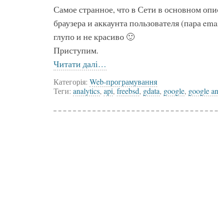
Самое странное, что в Сети в основном оп
браузера и аккаунта пользователя (пара emai
глупо и не красиво 🙂
Приступим.
Читати далі…
Категорія:
Web-програмування
Теги:
analytics
,
api
,
freebsd
,
gdata
,
google
,
google an