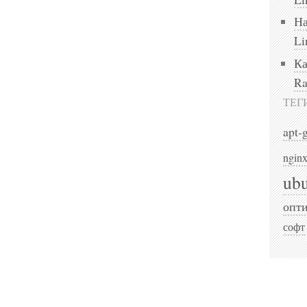
На
Li
Ка
Ra
ТЕГ
apt-
ngin
ub
опт
софт