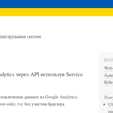
міністрування систем
КАТ
Web
ytics через API используя Service
Адмі
Кібе
 извлечении данных из Google Analytics,
Попу
r-side), т.е. без участия браузера
Ub
пр