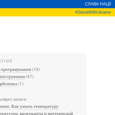
СЛАВА НАЦІЇ
#StandWithUkraine
ЕГОРІЇ
-програмування
(18)
ністрування
(87)
рбезпека
(1)
лярні записи
untu: Как узнать температуру
оцессора, видеокарты и материнской