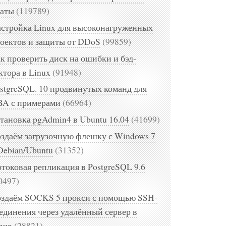
аты
(119789)
стройка Linux для высоконагруженных
оектов и защиты от DDoS
(99859)
к проверить диск на ошибки и бэд-
ктора в Linux
(91948)
stgreSQL. 10 продвинутых команд для
A с примерами
(66964)
тановка pgAdmin4 в Ubuntu 16.04
(41699)
здаём загрузочную флешку с Windows 7
Debian/Ubuntu
(31352)
токовая репликация в PostgreSQL 9.6
0497)
здаём SOCKS 5 прокси с помощью SSH-
единения через удалённый сервер в
nux
(28821)