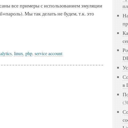
исаны все примеры с использованием эмуляции
пл
l+пароль). Мы так делать не будем, т.к. это
На
пр
Ка
се
Po
alytics
,
linux
,
php
,
service account
DB
Ус
Со
в 
По
(3
Со
со
Li