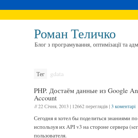
Роман Теличко
Блог з програмування, оптимізації та ад
gdata
Тег
PHP. Достаём данные из Google Anal
Account
//
22 Січня, 2013
|
12662 переглядів
|
3 коментарі
Сегодня я хотел бы поделиться знаниями по
используя их API v3 на стороне сервера (serve
пользователя.