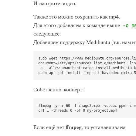
И смотрите видео.
Также это можно сохранить как mp4.
Для этого добавляем к команде выше
-o m
следующее.
Добавляем поддержку Medibuntu (т.к. нам 
sudo wget https://www.medibuntu.org/sources.li
document=/etc/apt/sources.list.d/medibuntu.lis
-q --allow-unauthenticated install medibuntu-k
sudo apt-get install ffmpeg libavcodec-extra-5
Собственно, конверт:
ffmpeg -y -r 60 -f image2pipe -vcodec ppm -i m
crf 1 -threads 0 -bf 0 my-project.mp4
ffmpeg
Если ещё нет
, то устанавливаем