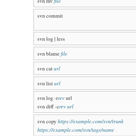
svn mv
file
svn commit
svn log | less
svn blame
file
svn cat
url
svn list
url
svn log -r
rev
url
svn diff -c
rev url
svn copy
https://example.com/svn/trunk
https://example.com/svn/tags/name