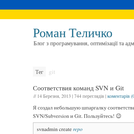
Роман Теличко
Блог з програмування, оптимізації та ад
git
Тег
Соответствия команд SVN и Git
//
14 Березня, 2013
|
744 переглядів
|
коментарів (
Я создал небольшую шпаргалку соответств
SVN/Subversion и Git. Пользуйтесь! 😉
svnadmin create
repo