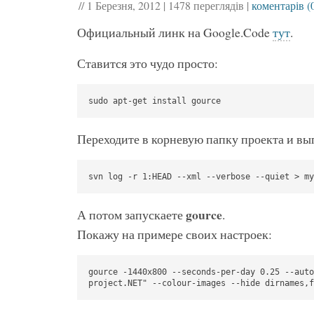
//
1 Березня, 2012
|
1478 переглядів
|
коментарів (
Официальный линк на Google.Code
тут
.
Ставится это чудо просто:
sudo apt-get install gource
Переходите в корневую папку проекта и вы
svn log -r 1:HEAD --xml --verbose --quiet > my
gource
А потом запускаете
.
Покажу на примере своих настроек:
gource -1440x800 --seconds-per-day 0.25 --auto
project.NET" --colour-images --hide dirnames,f