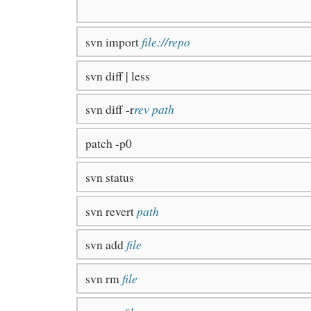
svn import
file://repo
svn diff | less
svn diff -r
rev
path
patch -p0
svn status
svn revert
path
svn add
file
svn rm
file