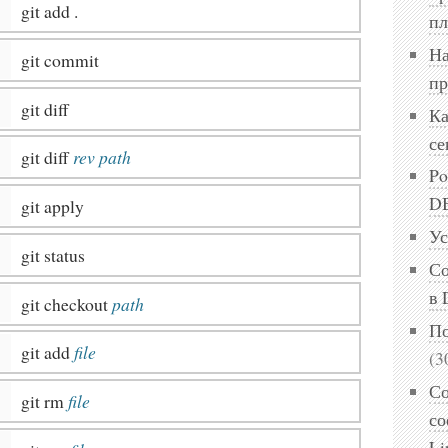
git add .
пл
На
git commit
пр
git diff
Ка
се
git diff
rev
path
Po
DB
git apply
Ус
git status
Со
в 
git checkout
path
По
git add
file
(3
Со
git rm
file
со
Li