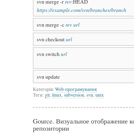
svn merge -r
rev
:HEAD
https://example.com/svn/branches/branch
svn merge -c
rev
url
svn checkout
url
svn switch
url
svn update
Категорія:
Web-програмування
Теги:
git
,
linux
,
subversion
,
svn
,
unix
Gource. Визуальное отображение ко
репозитории