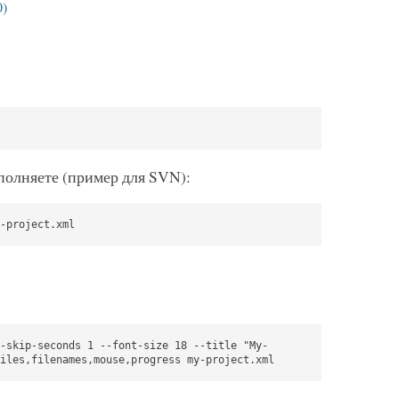
0)
полняете (пример для SVN):
-project.xml
-skip-seconds 1 --font-size 18 --title "My-
iles,filenames,mouse,progress my-project.xml