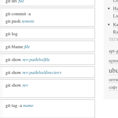
git mv
file
На
git commit -a
Li
git push
remote
Ка
Ra
git log
ТЕГ
git blame
file
apt-
git show
rev:path/to/file
ngin
ub
git show
rev:path/to/directory
опт
git show
rev
софт
git tag -a
name