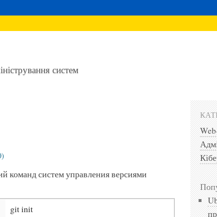
міністрування систем
КАТ
Web
Адмі
0)
Кібе
ий команд систем управления версиями
Попу
Ub
git init
пр