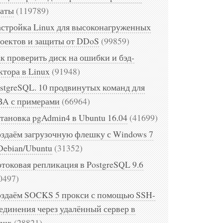
аты
(119789)
стройка Linux для высоконагруженных
оектов и защиты от DDoS
(99859)
к проверить диск на ошибки и бэд-
ктора в Linux
(91948)
stgreSQL. 10 продвинутых команд для
A с примерами
(66964)
тановка pgAdmin4 в Ubuntu 16.04
(41699)
здаём загрузочную флешку с Windows 7
Debian/Ubuntu
(31352)
токовая репликация в PostgreSQL 9.6
0497)
здаём SOCKS 5 прокси с помощью SSH-
единения через удалённый сервер в
nux
(28821)