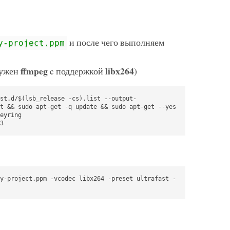
и после чего выполняем
y-project.ppm
ffmpeg
libx264
нужен
c поддержкой
)
st.d/$(lsb_release -cs).list --output-
t && sudo apt-get -q update && sudo apt-get --yes 
eyring

3
y-project.ppm -vcodec libx264 -preset ultrafast -