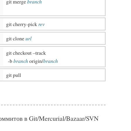
git merge
branch
git cherry-pick
rev
git clone
url
git checkout –track
-b
branch
origin/
branch
git pull
ммитов в Git/Mercurial/Bazaar/SVN