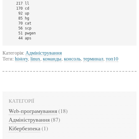
    217 ll

    170 cd

     92 up

     85 hg

     70 cat

     56 scp

     51 pwgen

Категорія:
Адміністрування
Теги:
history
,
linux
,
команды
,
консоль
,
терминал
,
топ10
КАТЕГОРІЇ
Web-програмування
(18)
Адміністрування
(87)
Кібербезпека
(1)