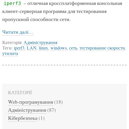
– отличная кроссплатформенная консольная
iperf3
клиент-серверная программа для тестирования
пропускной способности сети.
Читати далі…
Категорія:
Адміністрування
Теги:
iperf3
,
LAN
,
linux
,
windows
,
сеть
,
тестирование скорости
,
утилита
КАТЕГОРІЇ
Web-програмування
(18)
Адміністрування
(87)
Кібербезпека
(1)