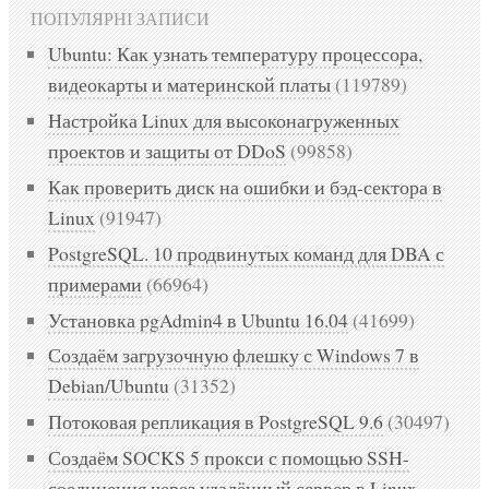
ПОПУЛЯРНІ ЗАПИСИ
Ubuntu: Как узнать температуру процессора,
видеокарты и материнской платы
(119789)
Настройка Linux для высоконагруженных
проектов и защиты от DDoS
(99858)
Как проверить диск на ошибки и бэд-сектора в
Linux
(91947)
PostgreSQL. 10 продвинутых команд для DBA с
примерами
(66964)
Установка pgAdmin4 в Ubuntu 16.04
(41699)
Создаём загрузочную флешку с Windows 7 в
Debian/Ubuntu
(31352)
Потоковая репликация в PostgreSQL 9.6
(30497)
Создаём SOCKS 5 прокси с помощью SSH-
соединения через удалённый сервер в Linux