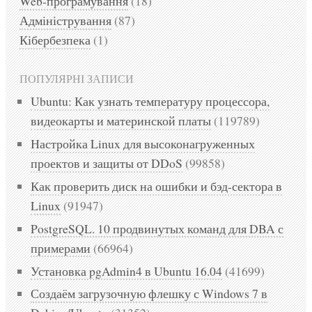
Web-програмування
(18)
Адміністрування
(87)
Кібербезпека
(1)
ПОПУЛЯРНІ ЗАПИСИ
Ubuntu: Как узнать температуру процессора,
видеокарты и материнской платы
(119789)
Настройка Linux для высоконагруженных
проектов и защиты от DDoS
(99858)
Как проверить диск на ошибки и бэд-сектора в
Linux
(91947)
PostgreSQL. 10 продвинутых команд для DBA с
примерами
(66964)
Установка pgAdmin4 в Ubuntu 16.04
(41699)
Создаём загрузочную флешку с Windows 7 в