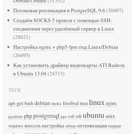
Debian/Ubuntu
(31352)
Потоковая репликация в PostgreSQL 9.6
(30497)
Создаём SOCKS 5 прокси с помощью SSH-
соединения через удалённый сервер в Linux
(28821)
Настройка nginx + php5-fpm под Linux/Debian
(26495)
Как установить драйвер видеокарты ATI Radeon
в Ubuntu 13.04
(24713)
ТЕГИ
linux
debian
apt-get
freebsd
bash
nginx
html
firefox
ubuntu
postgresql
php
unix
ssh
soft
pgadmin
ppa
оптимизация
консоль
настройка
windows
обзор
первые