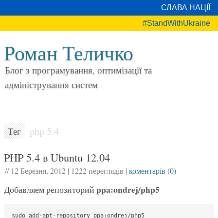
СЛАВА НАЦІЇ
#StandWithUkraine
Роман Теличко
Блог з програмування, оптимізації та
адміністрування систем
php 5.4
Тег
PHP 5.4 в Ubuntu 12.04
//
12 Березня, 2012
|
1222 переглядів
|
коментарів (0)
ppa:ondrej/php5
Добавляем репозиторий
sudo add-apt-repository ppa:ondrej/php5