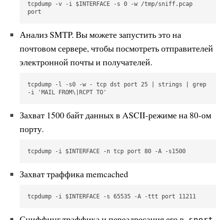
tcpdump -v -i $INTERFACE -s 0 -w /tmp/sniff.pcap 
port  
Анализ SMTP. Вы можете запустить это на
почтовом сервере, чтобы посмотреть отправителей
электронной почты и получателей.
tcpdump -l -s0 -w - tcp dst port 25 | strings | grep 
-i 'MAIL FROM\|RCPT TO'
Захват 1500 байт данных в ASCII-режиме на 80-ом
порту.
tcpdump -i $INTERFACE -n tcp port 80 -A -s1500
Захват траффика memcached
tcpdump -i $INTERFACE -s 65535 -A -ttt port 11211
Сниффинг траффика и переадресация его в
snort