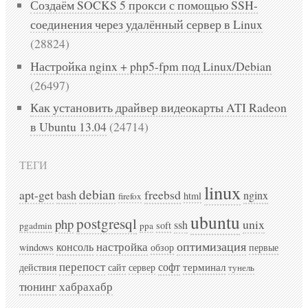
Создаём SOCKS 5 прокси с помощью SSH-
соединения через удалённый сервер в Linux
(28824)
Настройка nginx + php5-fpm под Linux/Debian
(26497)
Как установить драйвер видеокарты ATI Radeon
в Ubuntu 13.04
(24714)
ТЕГИ
linux
debian
apt-get
freebsd
bash
nginx
html
firefox
ubuntu
postgresql
php
unix
ssh
soft
pgadmin
ppa
оптимизация
консоль
настройка
windows
обзор
первые
перепост
софт
терминал
действия
сайт
сервер
тунель
хабрахабр
тюнинг