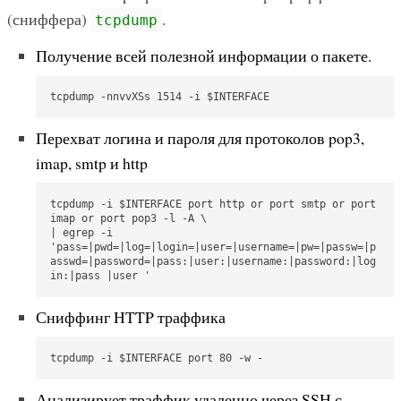
(сниффера)
.
tcpdump
Получение всей полезной информации о пакете.
tcpdump -nnvvXSs 1514 -i $INTERFACE
Перехват логина и пароля для протоколов pop3,
imap, smtp и http
tcpdump -i $INTERFACE port http or port smtp or port 
imap or port pop3 -l -A \

| egrep -i 
'pass=|pwd=|log=|login=|user=|username=|pw=|passw=|p
asswd=|password=|pass:|user:|username:|password:|log
in:|pass |user '
Сниффинг HTTP траффика
tcpdump -i $INTERFACE port 80 -w - 
Анализирует траффик удаленно через SSH с