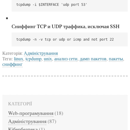
tcpdump -i $INTERFACE 'udp port 53'
Сниффинг TCP и UDP траффика, исключая SSH
tcpdump -n -v tcp or udp or icmp and not port 22
Категорія:
Адміністрування
Теги:
linux
,
tcpdump
,
unix
,
анализ сети
,
дамп пакетов
,
пакеты
,
сниффинг
КАТЕГОРІЇ
Web-програмування
(18)
Адміністрування
(87)
Кібербезпека
(1)