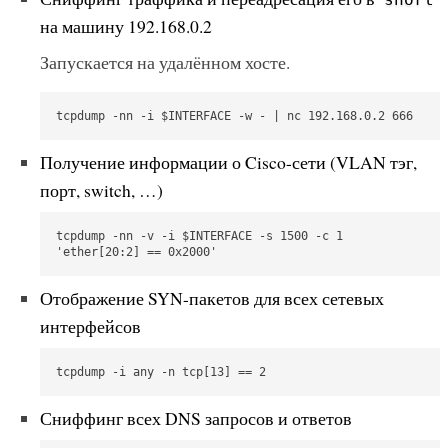
на машину 192.168.0.2
Запускается на удалённом хосте.
tcpdump -nn -i $INTERFACE -w - | nc 192.168.0.2 666
Получение информации о Cisco-сети (VLAN тэг,
порт, switch, …)
tcpdump -nn -v -i $INTERFACE -s 1500 -c 1 
'ether[20:2] == 0x2000'
Отображение SYN-пакетов для всех сетевых
интерфейсов
tcpdump -i any -n tcp[13] == 2
Сниффинг всех DNS запросов и ответов