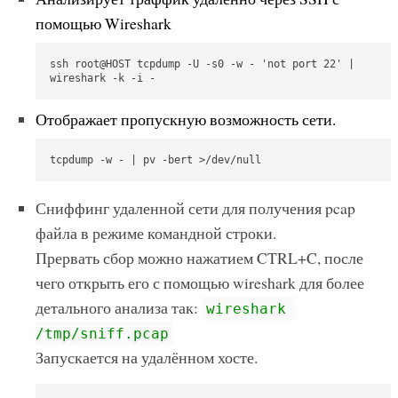
помощью Wireshark
ssh root@HOST tcpdump -U -s0 -w - 'not port 22' | 
wireshark -k -i -
Отображает пропускную возможность сети.
tcpdump -w - | pv -bert >/dev/null 
Сниффинг удаленной сети для получения pcap
файла в режиме командной строки.
Прервать сбор можно нажатием CTRL+C, после
чего открыть его с помощью wireshark для более
детального анализа так:
wireshark 
/tmp/sniff.pcap
Запускается на удалённом хосте.